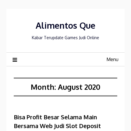
Skip
to
content
Alimentos Que
Kabar Terupdate Games Judi Online
Menu
Month:
August 2020
Bisa Profit Besar Selama Main
Bersama Web Judi Slot Deposit