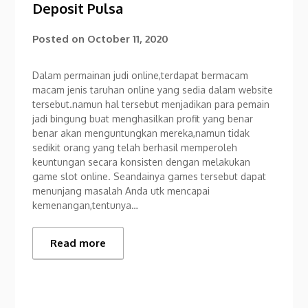
Deposit Pulsa
Posted on
October 11, 2020
Dalam permainan judi online,terdapat bermacam
macam jenis taruhan online yang sedia dalam website
tersebut.namun hal tersebut menjadikan para pemain
jadi bingung buat menghasilkan profit yang benar
benar akan menguntungkan mereka,namun tidak
sedikit orang yang telah berhasil memperoleh
keuntungan secara konsisten dengan melakukan
game slot online. Seandainya games tersebut dapat
menunjang masalah Anda utk mencapai
kemenangan,tentunya…
Read more