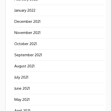
January 2022
December 2021
November 2021
October 2021
September 2021
August 2021
July 2021
June 2021
May 2021
April 2021