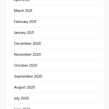
March 2021
February 2021
January 2021
December 2020
November 2020
October 2020
September 2020
August 2020
July 2020