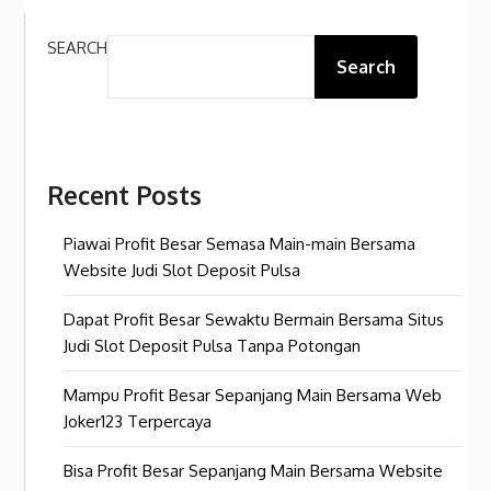
SEARCH
Search
Recent Posts
Piawai Profit Besar Semasa Main-main Bersama
Website Judi Slot Deposit Pulsa
Dapat Profit Besar Sewaktu Bermain Bersama Situs
Judi Slot Deposit Pulsa Tanpa Potongan
Mampu Profit Besar Sepanjang Main Bersama Web
Joker123 Terpercaya
Bisa Profit Besar Sepanjang Main Bersama Website