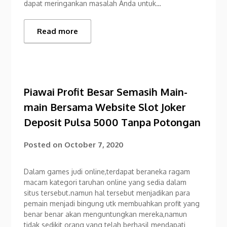
dapat meringankan masalah Anda untuk…
Read more
Piawai Profit Besar Semasih Main-
main Bersama Website Slot Joker
Deposit Pulsa 5000 Tanpa Potongan
Posted on
October 7, 2020
Dalam games judi online,terdapat beraneka ragam
macam kategori taruhan online yang sedia dalam
situs tersebut.namun hal tersebut menjadikan para
pemain menjadi bingung utk membuahkan profit yang
benar benar akan menguntungkan mereka,namun
tidak sedikit orang yang telah berhasil mendapati