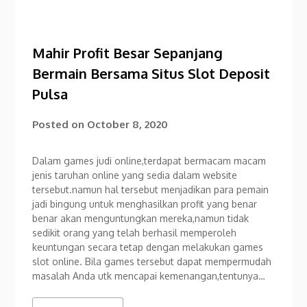
Mahir Profit Besar Sepanjang
Bermain Bersama Situs Slot Deposit
Pulsa
Posted on
October 8, 2020
Dalam games judi online,terdapat bermacam macam
jenis taruhan online yang sedia dalam website
tersebut.namun hal tersebut menjadikan para pemain
jadi bingung untuk menghasilkan profit yang benar
benar akan menguntungkan mereka,namun tidak
sedikit orang yang telah berhasil memperoleh
keuntungan secara tetap dengan melakukan games
slot online. Bila games tersebut dapat mempermudah
masalah Anda utk mencapai kemenangan,tentunya…