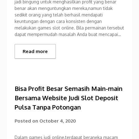
jadi bingung untuk menghasilkan profit yang benar
benar akan menguntungkan mereka,namun tidak
sedikit orang yang telah berhasil mendapati
keuntungan dengan cara konsisten dengan
melakukan games slot online. Bila permainan tersebut
dapat mempermudah masalah Anda buat mencapai…
Read more
Bisa Profit Besar Semasih Main-main
Bersama Website Judi Slot Deposit
Pulsa Tanpa Potongan
Posted on
October 4, 2020
Dalam games judi online,terdapat beraneka macam