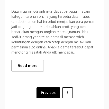
Dalam game judi online,terdapat berbagai macam
kategori taruhan online yang tersedia dalam situs
tersebut.namun hal tersebut menjadikan para pemain
jadi bingung buat membuahkan profit yang benar
benar akan menguntungkan mereka,namun tidak
sedikit orang yang telah berhasil memperoleh
keuntungan dengan cara tetap dengan melakukan
permainan slot online. Apabila game tersebut dapat
menolong masalah Anda utk mencapai…
Read more
Posts
Previous
3
pagination