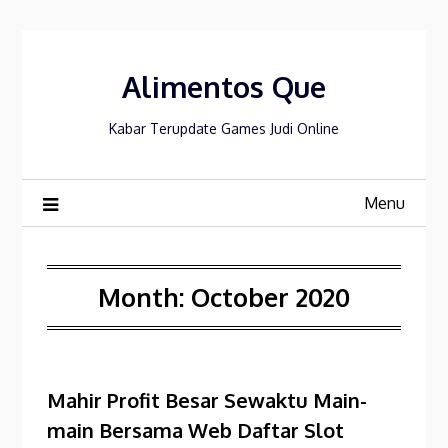
Skip
to
content
Alimentos Que
Kabar Terupdate Games Judi Online
Menu
Month:
October 2020
Mahir Profit Besar Sewaktu Main-
main Bersama Web Daftar Slot