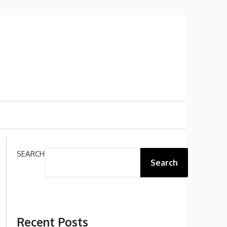
SEARCH
Search
Recent Posts