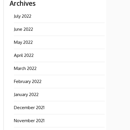
Archives
July 2022
June 2022
May 2022
April 2022
March 2022
February 2022
January 2022
December 2021
November 2021