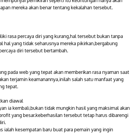
ka mempunyai pemikiran seperti itu keuntungan hanya akan
gapan mereka akan benar tentang kekalahan tersebut.
i rasa percaya diri yang kurang,hal tersebut bukan tanpa
al hal yang tidak seharusnya mereka pikirkan,bergabung
ercaya diri tersebut bertambah.
ung pada web yang tepat akan memberikan rasa nyaman saat
akan terjamin keamanannya,inilah salah satu manfaat yang
ng tepat.
kan diawal
n ia kembali,bukan tidak mungkin hasil yang maksimal akan
fit yang besar.keberhasilan tersebut tetap harus dibarengi
ri.
as ialah kesempatan baru buat para pemain yang ingin