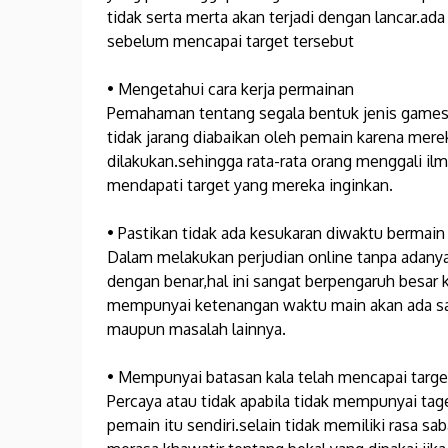
tidak serta merta akan terjadi dengan lancar.ada 
sebelum mencapai target tersebut
• Mengetahui cara kerja permainan
Pemahaman tentang segala bentuk jenis games y
tidak jarang diabaikan oleh pemain karena mer
dilakukan.sehingga rata-rata orang menggali il
mendapati target yang mereka inginkan.
• Pastikan tidak ada kesukaran diwaktu bermain
Dalam melakukan perjudian online tanpa adanya
dengan benar,hal ini sangat berpengaruh besar 
mempunyai ketenangan waktu main akan ada saja
maupun masalah lainnya.
• Mempunyai batasan kala telah mencapai targe
Percaya atau tidak apabila tidak mempunyai tag
pemain itu sendiri.selain tidak memiliki rasa s