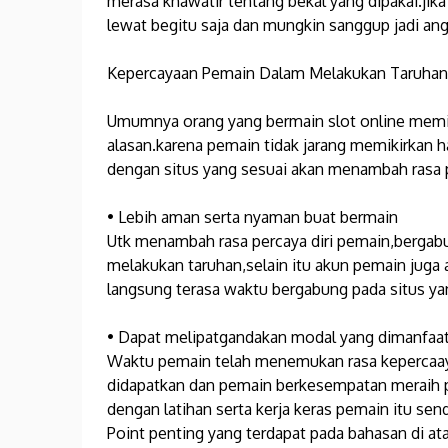
merasa khawatir tentang bekal yang dipakai.ji
lewat begitu saja dan mungkin sanggup jadi an
Kepercayaan Pemain Dalam Melakukan Taruhan
Umumnya orang yang bermain slot online memilik
alasan.karena pemain tidak jarang memikirkan h
dengan situs yang sesuai akan menambah rasa p
• Lebih aman serta nyaman buat bermain
Utk menambah rasa percaya diri pemain,bergab
melakukan taruhan,selain itu akun pemain juga 
langsung terasa waktu bergabung pada situs ya
• Dapat melipatgandakan modal yang dimanfaat
Waktu pemain telah menemukan rasa kepercaaya
didapatkan dan pemain berkesempatan meraih pro
dengan latihan serta kerja keras pemain itu sendi
Point penting yang terdapat pada bahasan di at