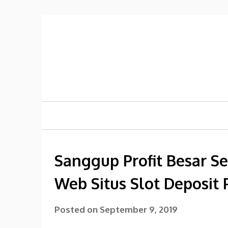
Skip
to
content
Sanggup Profit Besar 
Web Situs Slot Deposit 
Posted on
September 9, 2019