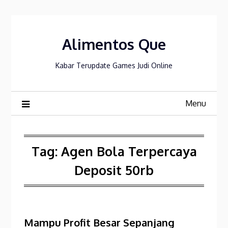
Skip
to
content
Alimentos Que
Kabar Terupdate Games Judi Online
Menu
Tag:
Agen Bola Terpercaya
Deposit 50rb
Mampu Profit Besar Sepanjang