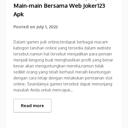
Main-main Bersama Web Joker123
Apk
Posted on
July 1, 2022
Dalam games judi online,terdapat berbagai macam
kategori taruhan online yang tersedia dalam website
tersebut.namun hal tersebut menjadikan para pemain
menjadi bingung buat menghasilkan profit yang benar
benar akan menguntungkan mereka,namun tidak
sedikit orang yang telah berhasil meraih keuntungan
dengan cara tetap dengan melakukan permainan slot
online. Seandainya games tersebut dapat menunjang
masalah Anda untuk mencapai…
Read more