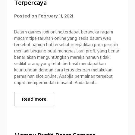
Terpercaya
Posted on
February 11, 2021
Dalam games judi online,terdapat beraneka ragam
macam tipe taruhan online yang sedia dalam web
tersebut.namun hal tersebut menjadikan para pemain
menjadi bingung buat menghasilkan profit yang benar
benar akan menguntungkan mereka,namun tidak
sedikit orang yang telah berhasil mendapatkan
keuntungan dengan cara terus dengan melakukan
permainan slot online. Apabila permainan tersebut
dapat mempermudah masalah Anda buat…
Read more