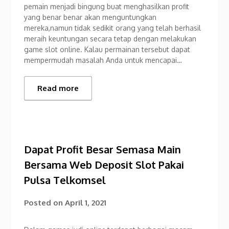
pemain menjadi bingung buat menghasilkan profit
yang benar benar akan menguntungkan
mereka,namun tidak sedikit orang yang telah berhasil
meraih keuntungan secara tetap dengan melakukan
game slot online. Kalau permainan tersebut dapat
mempermudah masalah Anda untuk mencapai…
Read more
Dapat Profit Besar Semasa Main
Bersama Web Deposit Slot Pakai
Pulsa Telkomsel
Posted on
April 1, 2021