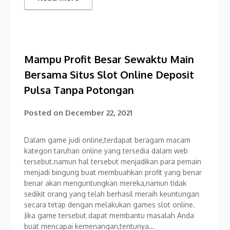
Mampu Profit Besar Sewaktu Main
Bersama Situs Slot Online Deposit
Pulsa Tanpa Potongan
Posted on
December 22, 2021
Dalam game judi online,terdapat beragam macam
kategori taruhan online yang tersedia dalam web
tersebut.namun hal tersebut menjadikan para pemain
menjadi bingung buat membuahkan profit yang benar
benar akan menguntungkan mereka,namun tidak
sedikit orang yang telah berhasil meraih keuntungan
secara tetap dengan melakukan games slot online.
Jika game tersebut dapat membantu masalah Anda
buat mencapai kemenangan,tentunya…