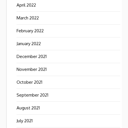
April 2022
March 2022
February 2022
January 2022
December 2021
November 2021
October 2021
September 2021
August 2021
July 2021