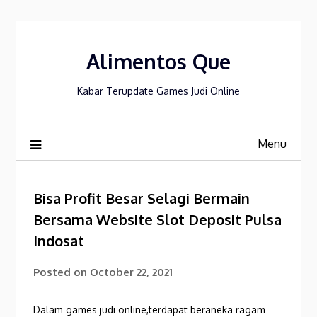
Skip
to
content
Alimentos Que
Kabar Terupdate Games Judi Online
Menu
Bisa Profit Besar Selagi Bermain
Bersama Website Slot Deposit Pulsa
Indosat
Posted on
October 22, 2021
Dalam games judi online,terdapat beraneka ragam