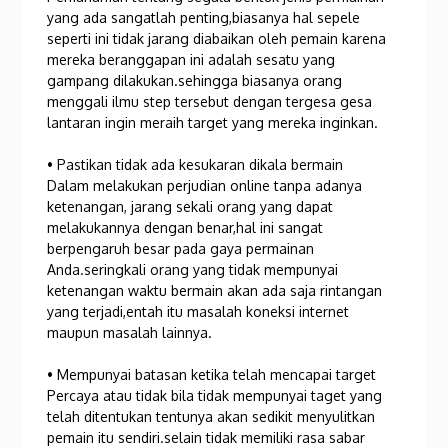
yang ada sangatlah penting,biasanya hal sepele
seperti ini tidak jarang diabaikan oleh pemain karena
mereka beranggapan ini adalah sesatu yang
gampang dilakukan.sehingga biasanya orang
menggali ilmu step tersebut dengan tergesa gesa
lantaran ingin meraih target yang mereka inginkan.
• Pastikan tidak ada kesukaran dikala bermain
Dalam melakukan perjudian online tanpa adanya
ketenangan, jarang sekali orang yang dapat
melakukannya dengan benar,hal ini sangat
berpengaruh besar pada gaya permainan
Anda.seringkali orang yang tidak mempunyai
ketenangan waktu bermain akan ada saja rintangan
yang terjadi,entah itu masalah koneksi internet
maupun masalah lainnya.
• Mempunyai batasan ketika telah mencapai target
Percaya atau tidak bila tidak mempunyai taget yang
telah ditentukan tentunya akan sedikit menyulitkan
pemain itu sendiri.selain tidak memiliki rasa sabar