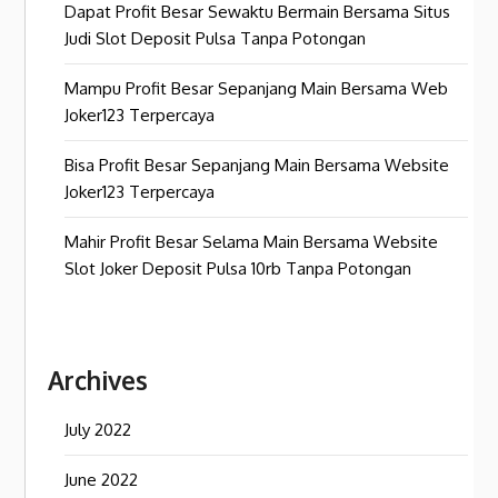
Dapat Profit Besar Sewaktu Bermain Bersama Situs
Judi Slot Deposit Pulsa Tanpa Potongan
Mampu Profit Besar Sepanjang Main Bersama Web
Joker123 Terpercaya
Bisa Profit Besar Sepanjang Main Bersama Website
Joker123 Terpercaya
Mahir Profit Besar Selama Main Bersama Website
Slot Joker Deposit Pulsa 10rb Tanpa Potongan
Archives
July 2022
June 2022