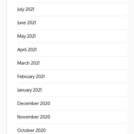
July 2021
June 2021
May 2021
April 2021
March 2021
February 2021
January 2021
December 2020
November 2020
October 2020