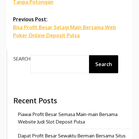
Tanpa Potongan
Previous Post:
Bisa Profit Besar Selagi Main Bersama Web
Poker Online Deposit Pulsa
SEARCH
Search
Recent Posts
Piawai Profit Besar Semasa Main-main Bersama
Website Judi Slot Deposit Pulsa
Dapat Profit Besar Sewaktu Bermain Bersama Situs