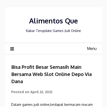
Skip
to
content
Alimentos Que
Kabar Terupdate Games Judi Online
Menu
Bisa Profit Besar Semasih Main
Bersama Web Slot Online Depo Via
Dana
Posted on
April 22, 2022
Dalam games judi online,terdapat bermacam macam