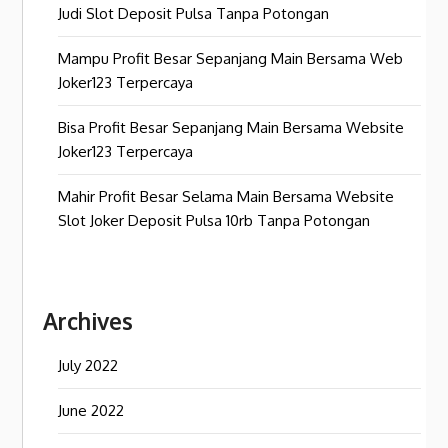
Judi Slot Deposit Pulsa Tanpa Potongan
Mampu Profit Besar Sepanjang Main Bersama Web
Joker123 Terpercaya
Bisa Profit Besar Sepanjang Main Bersama Website
Joker123 Terpercaya
Mahir Profit Besar Selama Main Bersama Website
Slot Joker Deposit Pulsa 10rb Tanpa Potongan
Archives
July 2022
June 2022