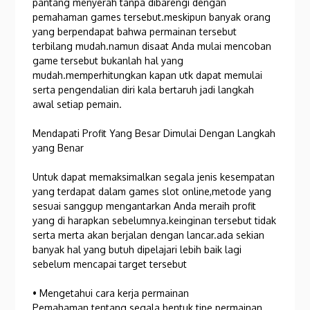
pantang menyerah tanpa dibarengi dengan
pemahaman games tersebut.meskipun banyak orang
yang berpendapat bahwa permainan tersebut
terbilang mudah.namun disaat Anda mulai mencoban
game tersebut bukanlah hal yang
mudah.memperhitungkan kapan utk dapat memulai
serta pengendalian diri kala bertaruh jadi langkah
awal setiap pemain.
Mendapati Profit Yang Besar Dimulai Dengan Langkah
yang Benar
Untuk dapat memaksimalkan segala jenis kesempatan
yang terdapat dalam games slot online,metode yang
sesuai sanggup mengantarkan Anda meraih profit
yang di harapkan sebelumnya.keinginan tersebut tidak
serta merta akan berjalan dengan lancar.ada sekian
banyak hal yang butuh dipelajari lebih baik lagi
sebelum mencapai target tersebut
• Mengetahui cara kerja permainan
Pemahaman tentang segala bentuk tipe permainan