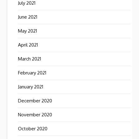
July 2021
June 2021
May 2021
April 2021
March 2021
February 2021
January 2021
December 2020
November 2020
October 2020