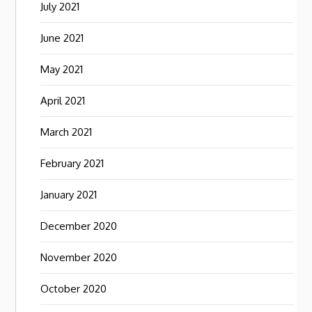
July 2021
June 2021
May 2021
April 2021
March 2021
February 2021
January 2021
December 2020
November 2020
October 2020