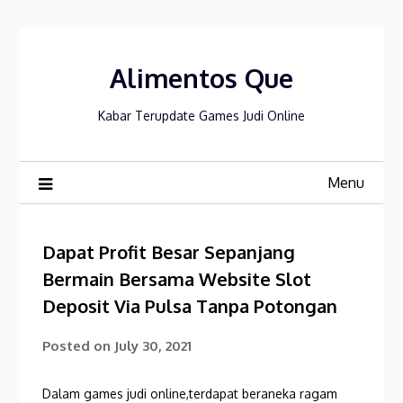
Skip
to
content
Alimentos Que
Kabar Terupdate Games Judi Online
Menu
Dapat Profit Besar Sepanjang
Bermain Bersama Website Slot
Deposit Via Pulsa Tanpa Potongan
Posted on
July 30, 2021
Dalam games judi online,terdapat beraneka ragam