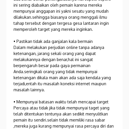
ini sering diabaikan oleh pemain karena mereka
mempunyai anggapan ini yakni sesatu yang mudah
dilakukan.sehingga biasanya orang menggali ilmu
tahap tersebut dengan tergesa gesa lantaran ingin
memperoleh target yang mereka inginkan.
• Pastikan tidak ada ganjalan kala bermain
Dalam melakukan perjudian online tanpa adanya
ketenangan, jarang sekali orang yang dapat
melakukannya dengan benar,hal ini sangat
berpengaruh besar pada gaya permainan
Anda.seringkali orang yang tidak mempunyai
ketenangan dikala main akan ada saja kendala yang
terjadi,entah itu masalah koneksi internet maupun
masalah lainnya.
• Mempunyai batasan waktu telah mencapai target
Percaya atau tidak jika tidak mempunyai taget yang
telah ditentukan tentunya akan sedikit menyulitkan
pemain itu sendiri.selain tidak memiliki rasa sabar
,mereka juga kurang mempunyai rasa percaya diri dan