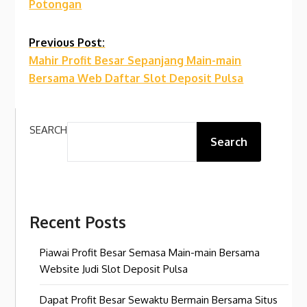
Potongan
Previous Post:
Mahir Profit Besar Sepanjang Main-main
Bersama Web Daftar Slot Deposit Pulsa
SEARCH
Search
Recent Posts
Piawai Profit Besar Semasa Main-main Bersama
Website Judi Slot Deposit Pulsa
Dapat Profit Besar Sewaktu Bermain Bersama Situs