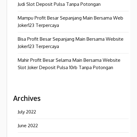
Judi Slot Deposit Pulsa Tanpa Potongan
Mampu Profit Besar Sepanjang Main Bersama Web
Joker123 Terpercaya
Bisa Profit Besar Sepanjang Main Bersama Website
Joker123 Terpercaya
Mahir Profit Besar Selama Main Bersama Website
Slot Joker Deposit Pulsa 10rb Tanpa Potongan
Archives
July 2022
June 2022