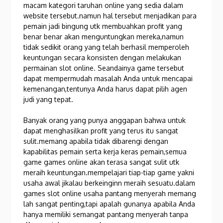
macam kategori taruhan online yang sedia dalam
website tersebut.namun hal tersebut menjadikan para
pemain jadi bingung utk membuahkan profit yang
benar benar akan menguntungkan mereka,namun
tidak sedikit orang yang telah berhasil memperoleh
keuntungan secara konsisten dengan melakukan
permainan slot online. Seandainya game tersebut
dapat mempermudah masalah Anda untuk mencapai
kemenangan,tentunya Anda harus dapat pilih agen
judi yang tepat.
Banyak orang yang punya anggapan bahwa untuk
dapat menghasilkan profit yang terus itu sangat
sulit.memang apabila tidak dibarengi dengan
kapabilitas pemain serta kerja keras pemain,semua
game games online akan terasa sangat sulit utk
meraih keuntungan.mempelajari tiap-tiap game yakni
usaha awal jikalau berkeinginn meraih sesuatu.dalam
games slot online usaha pantang menyerah memang
lah sangat penting,tapi apalah gunanya apabila Anda
hanya memiliki semangat pantang menyerah tanpa