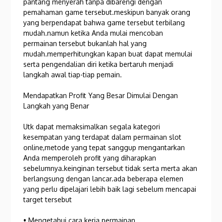
pantang menyerah tanpa dibarengi dengan
pemahaman game tersebut.meskipun banyak orang
yang berpendapat bahwa game tersebut terbilang
mudah.namun ketika Anda mulai mencoban
permainan tersebut bukanlah hal yang
mudah.memperhitungkan kapan buat dapat memulai
serta pengendalian diri ketika bertaruh menjadi
langkah awal tiap-tiap pemain.
Mendapatkan Profit Yang Besar Dimulai Dengan
Langkah yang Benar
Utk dapat memaksimalkan segala kategori
kesempatan yang terdapat dalam permainan slot
online,metode yang tepat sanggup mengantarkan
Anda memperoleh profit yang diharapkan
sebelumnya.keinginan tersebut tidak serta merta akan
berlangsung dengan lancar.ada beberapa elemen
yang perlu dipelajari lebih baik lagi sebelum mencapai
target tersebut
• Mengetahui cara kerja permainan