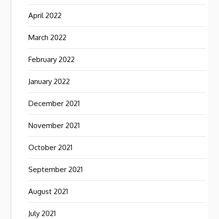
April 2022
March 2022
February 2022
January 2022
December 2021
November 2021
October 2021
September 2021
August 2021
July 2021