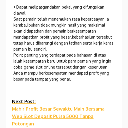
• Dapat melipatgandakan bekal yang difungsikan
diawal
Saat pemain telah menemukan rasa kepercaayan ia
kembali,bukan tidak mungkin hasil yang maksimal
akan didapatkan dan pemain berkesempatan
mendapatkan profit yang besar.keberhasilan tersebut
tetap harus dibarengi dengan latihan serta kerja keras
pemain itu sendiri.
Point penting yang terdapat pada bahasan di atas
ialah kesempatan baru untuk para pemain yang ingin
coba game slot online tersebut,dengan keseriusan
Anda mampu berkesempatan mendapati profit yang
besar pada tempat yang benar.
Continue
Next Post:
Mahir Profit Besar Sewaktu Main Bersama
Reading
Web Slot Deposit Pulsa 5000 Tanpa
Potongan