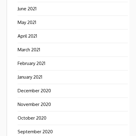
June 2021
May 2021
April 2021
March 2021
February 2021
January 2021
December 2020
November 2020
October 2020
September 2020