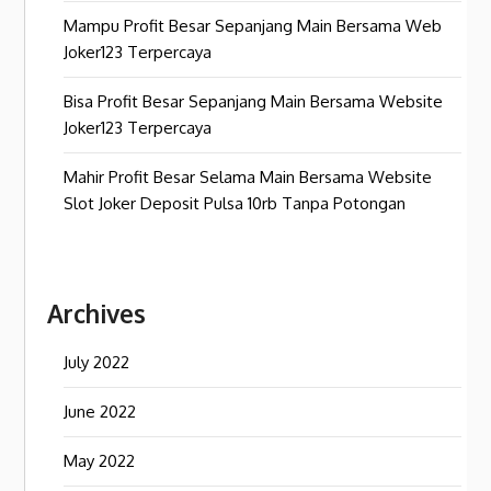
Mampu Profit Besar Sepanjang Main Bersama Web
Joker123 Terpercaya
Bisa Profit Besar Sepanjang Main Bersama Website
Joker123 Terpercaya
Mahir Profit Besar Selama Main Bersama Website
Slot Joker Deposit Pulsa 10rb Tanpa Potongan
Archives
July 2022
June 2022
May 2022