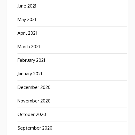
June 2021
May 2021
April 2021
March 2021
February 2021
January 2021
December 2020
November 2020
October 2020
September 2020