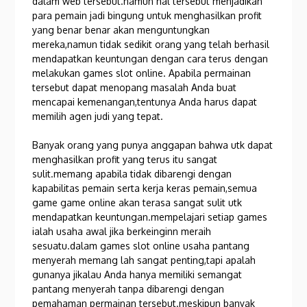
dalam web tersebut.namun hal tersebut menjadikan
para pemain jadi bingung untuk menghasilkan profit
yang benar benar akan menguntungkan
mereka,namun tidak sedikit orang yang telah berhasil
mendapatkan keuntungan dengan cara terus dengan
melakukan games slot online. Apabila permainan
tersebut dapat menopang masalah Anda buat
mencapai kemenangan,tentunya Anda harus dapat
memilih agen judi yang tepat.
Banyak orang yang punya anggapan bahwa utk dapat
menghasilkan profit yang terus itu sangat
sulit.memang apabila tidak dibarengi dengan
kapabilitas pemain serta kerja keras pemain,semua
game game online akan terasa sangat sulit utk
mendapatkan keuntungan.mempelajari setiap games
ialah usaha awal jika berkeinginn meraih
sesuatu.dalam games slot online usaha pantang
menyerah memang lah sangat penting,tapi apalah
gunanya jikalau Anda hanya memiliki semangat
pantang menyerah tanpa dibarengi dengan
pemahaman permainan tersebut.meskipun banyak