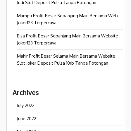
Judi Slot Deposit Pulsa Tanpa Potongan
Mampu Profit Besar Sepanjang Main Bersama Web
Joker123 Terpercaya
Bisa Profit Besar Sepanjang Main Bersama Website
Joker123 Terpercaya
Mahir Profit Besar Selama Main Bersama Website
Slot Joker Deposit Pulsa 10rb Tanpa Potongan
Archives
July 2022
June 2022