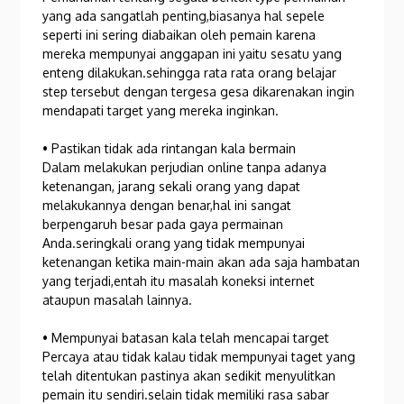
yang ada sangatlah penting,biasanya hal sepele
seperti ini sering diabaikan oleh pemain karena
mereka mempunyai anggapan ini yaitu sesatu yang
enteng dilakukan.sehingga rata rata orang belajar
step tersebut dengan tergesa gesa dikarenakan ingin
mendapati target yang mereka inginkan.
• Pastikan tidak ada rintangan kala bermain
Dalam melakukan perjudian online tanpa adanya
ketenangan, jarang sekali orang yang dapat
melakukannya dengan benar,hal ini sangat
berpengaruh besar pada gaya permainan
Anda.seringkali orang yang tidak mempunyai
ketenangan ketika main-main akan ada saja hambatan
yang terjadi,entah itu masalah koneksi internet
ataupun masalah lainnya.
• Mempunyai batasan kala telah mencapai target
Percaya atau tidak kalau tidak mempunyai taget yang
telah ditentukan pastinya akan sedikit menyulitkan
pemain itu sendiri.selain tidak memiliki rasa sabar