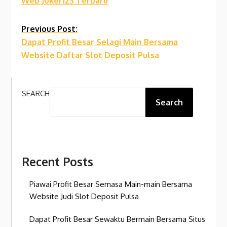
Web Joker123 Terbaru
Previous Post:
Dapat Profit Besar Selagi Main Bersama
Website Daftar Slot Deposit Pulsa
SEARCH
Search
Recent Posts
Piawai Profit Besar Semasa Main-main Bersama
Website Judi Slot Deposit Pulsa
Dapat Profit Besar Sewaktu Bermain Bersama Situs