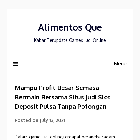
Skip
to
content
Alimentos Que
Kabar Terupdate Games Judi Online
Menu
Mampu Profit Besar Semasa
Bermain Bersama Situs Judi Slot
Deposit Pulsa Tanpa Potongan
Posted on
July 13, 2021
Dalam game judi online,terdapat beraneka ragam