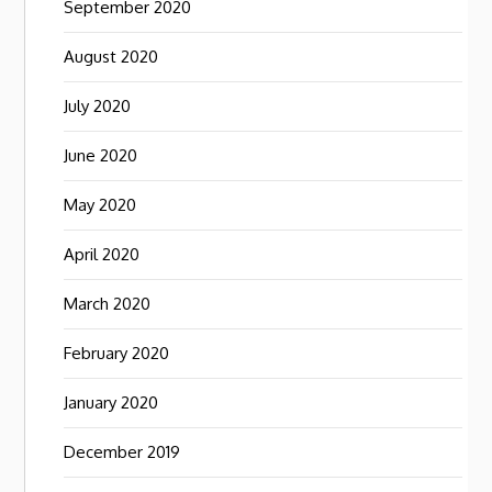
September 2020
August 2020
July 2020
June 2020
May 2020
April 2020
March 2020
February 2020
January 2020
December 2019