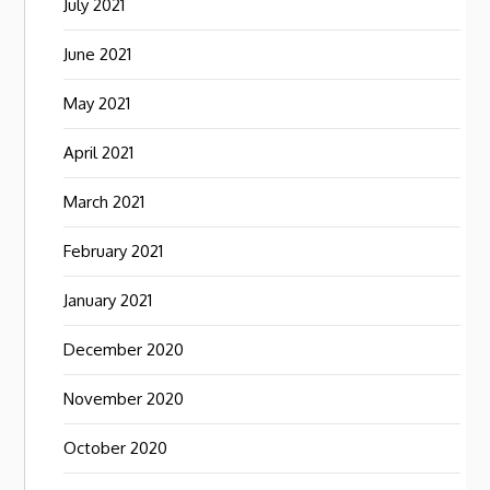
July 2021
June 2021
May 2021
April 2021
March 2021
February 2021
January 2021
December 2020
November 2020
October 2020