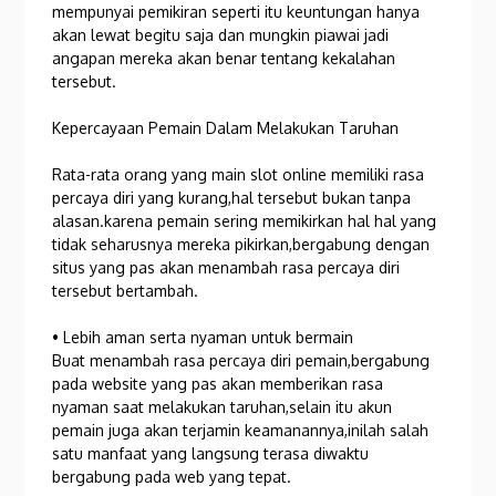
mempunyai pemikiran seperti itu keuntungan hanya
akan lewat begitu saja dan mungkin piawai jadi
angapan mereka akan benar tentang kekalahan
tersebut.
Kepercayaan Pemain Dalam Melakukan Taruhan
Rata-rata orang yang main slot online memiliki rasa
percaya diri yang kurang,hal tersebut bukan tanpa
alasan.karena pemain sering memikirkan hal hal yang
tidak seharusnya mereka pikirkan,bergabung dengan
situs yang pas akan menambah rasa percaya diri
tersebut bertambah.
• Lebih aman serta nyaman untuk bermain
Buat menambah rasa percaya diri pemain,bergabung
pada website yang pas akan memberikan rasa
nyaman saat melakukan taruhan,selain itu akun
pemain juga akan terjamin keamanannya,inilah salah
satu manfaat yang langsung terasa diwaktu
bergabung pada web yang tepat.