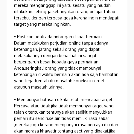
mereka menganggap ini yaitu sesatu yang mudah
dilakukan.sehingga kebanyakan orang belajar tahap
tersebut dengan tergesa gesa karena ingin mendapati
target yang mereka inginkan.
• Pastikan tidak ada rintangan disaat bermain
Dalam melakukan perjudian online tanpa adanya
ketenangan, jarang sekali orang yang dapat
melakukannya dengan benar,hal ini sangat
berpengaruh besar kepada gaya permainan
Anda.seringkali orang yang tidak mempunyai
ketenangan diwaktu bermain akan ada saja hambatan
yang terjadi,entah itu masalah koneksi internet
ataupun masalah lainnya.
• Mempunyai batasan dikala telah mencapai target
Percaya atau tidak jika tidak mempunyai taget yang
telah ditentukan tentunya akan sedikit menyulitkan
pemain itu sendiri.selain tidak memiliki rasa sabar
,mereka juga kurang mempunyai rasa percaya diri dan
akan merasa khawatir tentang aset yang dipakai.jika