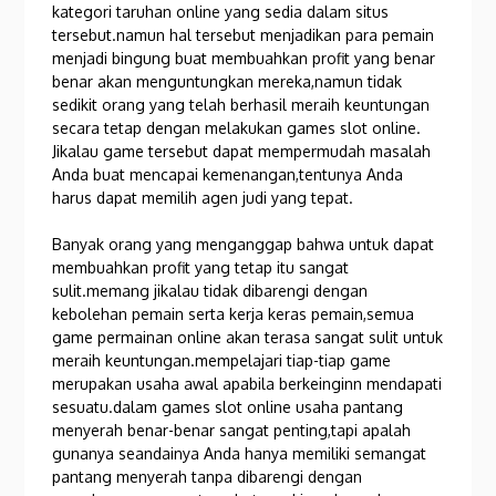
kategori taruhan online yang sedia dalam situs
tersebut.namun hal tersebut menjadikan para pemain
menjadi bingung buat membuahkan profit yang benar
benar akan menguntungkan mereka,namun tidak
sedikit orang yang telah berhasil meraih keuntungan
secara tetap dengan melakukan games slot online.
Jikalau game tersebut dapat mempermudah masalah
Anda buat mencapai kemenangan,tentunya Anda
harus dapat memilih agen judi yang tepat.
Banyak orang yang menganggap bahwa untuk dapat
membuahkan profit yang tetap itu sangat
sulit.memang jikalau tidak dibarengi dengan
kebolehan pemain serta kerja keras pemain,semua
game permainan online akan terasa sangat sulit untuk
meraih keuntungan.mempelajari tiap-tiap game
merupakan usaha awal apabila berkeinginn mendapati
sesuatu.dalam games slot online usaha pantang
menyerah benar-benar sangat penting,tapi apalah
gunanya seandainya Anda hanya memiliki semangat
pantang menyerah tanpa dibarengi dengan