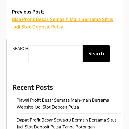
Previous Post:
Bisa Profit Besar Semasih Main Bersama Situs
Judi Slot Deposit Pulsa
SEARCH
Search
Recent Posts
Piawai Profit Besar Semasa Main-main Bersama
Website Judi Slot Deposit Pulsa
Dapat Profit Besar Sewaktu Bermain Bersama Situs
Judi Slot Deposit Pulsa Tanpa Potongan