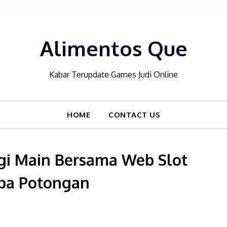
Alimentos Que
Kabar Terupdate Games Judi Online
HOME
CONTACT US
agi Main Bersama Web Slot
npa Potongan