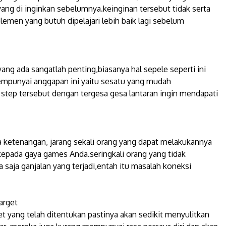
ng di inginkan sebelumnya.keinginan tersebut tidak serta
lemen yang butuh dipelajari lebih baik lagi sebelum
g ada sangatlah penting,biasanya hal sepele seperti ini
empunyai anggapan ini yaitu sesatu yang mudah
u step tersebut dengan tergesa gesa lantaran ingin mendapati
 ketenangan, jarang sekali orang yang dapat melakukannya
kepada gaya games Anda.seringkali orang yang tidak
saja ganjalan yang terjadi,entah itu masalah koneksi
arget
et yang telah ditentukan pastinya akan sedikit menyulitkan