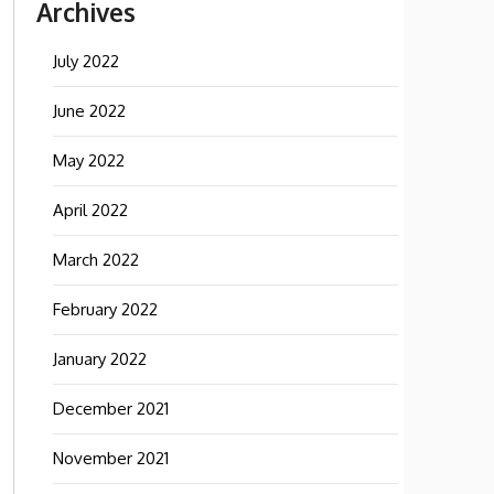
Archives
July 2022
June 2022
May 2022
April 2022
March 2022
February 2022
January 2022
December 2021
November 2021