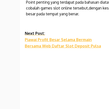
Point penting yang terdapat pada bahasan diat
cobalah games slot online tersebut,dengan ke
besar pada tempat yang benar.
Continue
Next Post:
Piawai Profit Besar Selama Bermain
Reading
Bersama Web Daftar Slot Deposit Pulsa