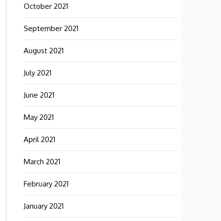
October 2021
September 2021
August 2021
July 2021
June 2021
May 2021
April 2021
March 2021
February 2021
January 2021