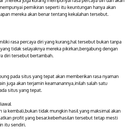
abar ,mereka juga kurang mempunyai rasa percaya diri dan akan
a mempunyai pemikiran seperti itu keuntungan hanya akan
gapan mereka akan benar tentang kekalahan tersebut.
liki rasa percaya diri yang kurang,hal tersebut bukan tanpa
l yang tidak selayaknya mereka pikirkan,bergabung dengan
 diri tersebut bertambah.
bung pada situs yang tepat akan memberikan rasa nyaman
in juga akan terjamin keamanannya,inilah salah satu
da situs yang tepat.
diawal
 ia kembali,bukan tidak mungkin hasil yang maksimal akan
an profit yang besar.keberhasilan tersebut tetap mesti
 itu sendiri.