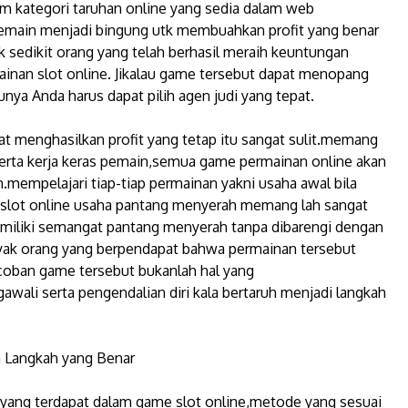
m kategori taruhan online yang sedia dalam web
pemain menjadi bingung utk membuahkan profit yang benar
sedikit orang yang telah berhasil meraih keuntungan
inan slot online. Jikalau game tersebut dapat menopang
a Anda harus dapat pilih agen judi yang tepat.
 menghasilkan profit yang tetap itu sangat sulit.memang
serta kerja keras pemain,semua game permainan online akan
.mempelajari tiap-tiap permainan yakni usaha awal bila
slot online usaha pantang menyerah memang lah sangat
emiliki semangat pantang menyerah tanpa dibarengi dengan
ak orang yang berpendapat bahwa permainan tersebut
oban game tersebut bukanlah hal yang
li serta pengendalian diri kala bertaruh menjadi langkah
n Langkah yang Benar
 yang terdapat dalam game slot online,metode yang sesuai