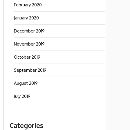
February 2020
January 2020
December 2019
November 2019
October 2019
September 2019
August 2019
July 2019
Categories