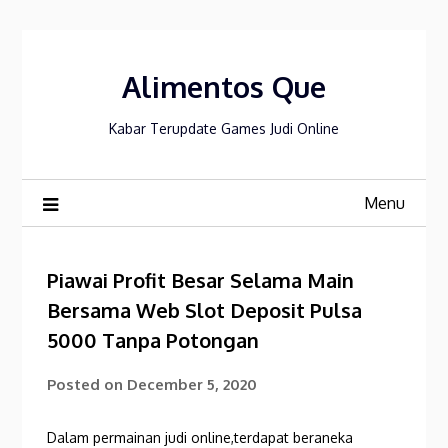
Skip
to
content
Alimentos Que
Kabar Terupdate Games Judi Online
Menu
Piawai Profit Besar Selama Main
Bersama Web Slot Deposit Pulsa
5000 Tanpa Potongan
Posted on
December 5, 2020
Dalam permainan judi online,terdapat beraneka