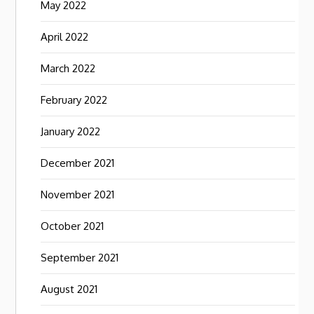
May 2022
April 2022
March 2022
February 2022
January 2022
December 2021
November 2021
October 2021
September 2021
August 2021