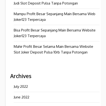
Judi Slot Deposit Pulsa Tanpa Potongan
Mampu Profit Besar Sepanjang Main Bersama Web
Joker123 Terpercaya
Bisa Profit Besar Sepanjang Main Bersama Website
Joker123 Terpercaya
Mahir Profit Besar Selama Main Bersama Website
Slot Joker Deposit Pulsa 10rb Tanpa Potongan
Archives
July 2022
June 2022