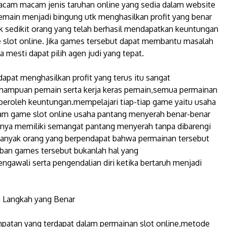
cam macam jenis taruhan online yang sedia dalam website
emain menjadi bingung utk menghasilkan profit yang benar
sedikit orang yang telah berhasil mendapatkan keuntungan
slot online. Jika games tersebut dapat membantu masalah
esti dapat pilih agen judi yang tepat.
pat menghasilkan profit yang terus itu sangat
kemampuan pemain serta kerja keras pemain,semua permainan
peroleh keuntungan.mempelajari tiap-tiap game yaitu usaha
lam game slot online usaha pantang menyerah benar-benar
hanya memiliki semangat pantang menyerah tanpa dibarengi
nyak orang yang berpendapat bahwa permainan tersebut
ban games tersebut bukanlah hal yang
awali serta pengendalian diri ketika bertaruh menjadi
n Langkah yang Benar
patan yang terdapat dalam permainan slot online,metode