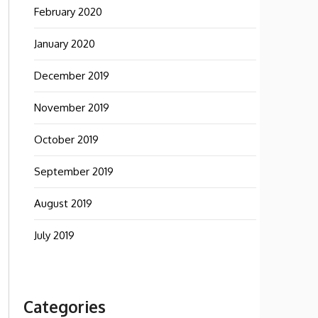
February 2020
January 2020
December 2019
November 2019
October 2019
September 2019
August 2019
July 2019
Categories