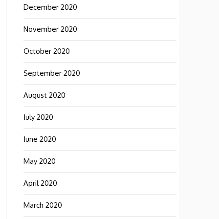
December 2020
November 2020
October 2020
September 2020
August 2020
July 2020
June 2020
May 2020
April 2020
March 2020