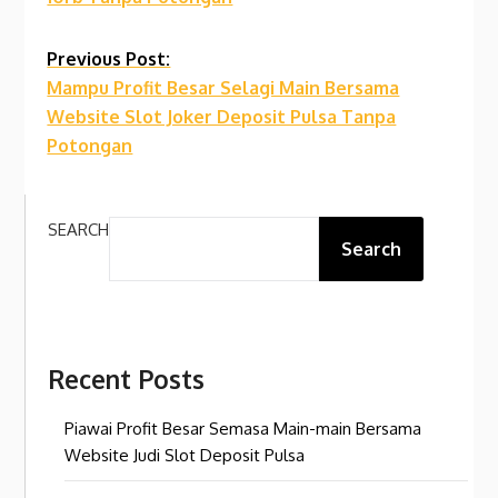
Previous Post:
Mampu Profit Besar Selagi Main Bersama
Website Slot Joker Deposit Pulsa Tanpa
Potongan
SEARCH
Search
Recent Posts
Piawai Profit Besar Semasa Main-main Bersama
Website Judi Slot Deposit Pulsa