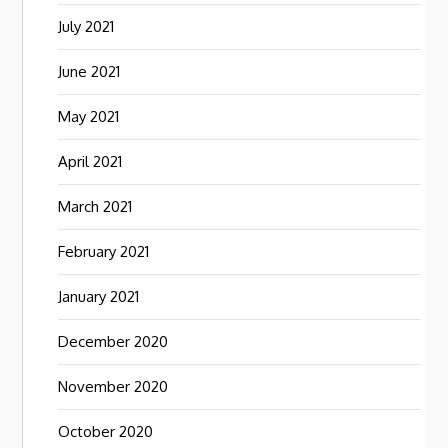
July 2021
June 2021
May 2021
April 2021
March 2021
February 2021
January 2021
December 2020
November 2020
October 2020