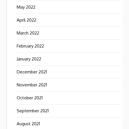
May 2022
April 2022
March 2022
February 2022
January 2022
December 2021
November 2021
October 2021
September 2021
August 2021