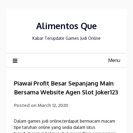
Skip
to
content
Alimentos Que
Kabar Terupdate Games Judi Online
Menu
Piawai Profit Besar Sepanjang Main
Bersama Website Agen Slot Joker123
Posted on
March 12, 2020
Dalam games judi online,terdapat bermacam macam
tipe taruhan online yang sedia dalam situs