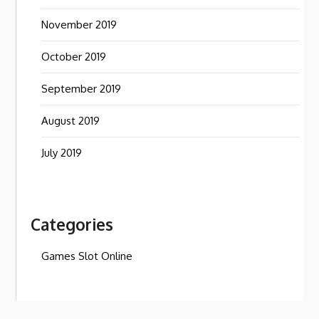
November 2019
October 2019
September 2019
August 2019
July 2019
Categories
Games Slot Online