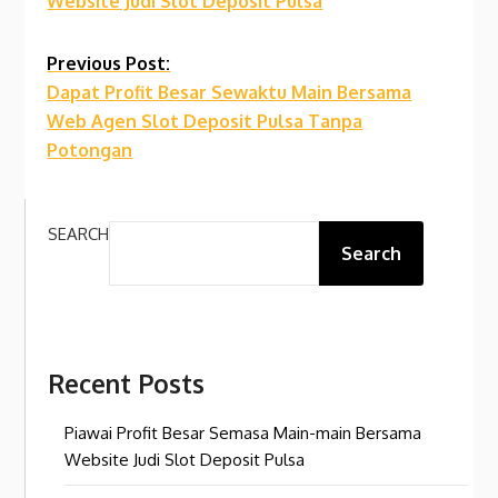
Website Judi Slot Deposit Pulsa
Previous Post:
Dapat Profit Besar Sewaktu Main Bersama
Web Agen Slot Deposit Pulsa Tanpa
Potongan
SEARCH
Search
Recent Posts
Piawai Profit Besar Semasa Main-main Bersama
Website Judi Slot Deposit Pulsa