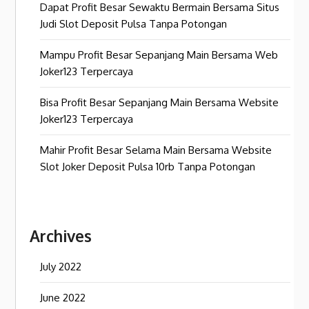
Dapat Profit Besar Sewaktu Bermain Bersama Situs
Judi Slot Deposit Pulsa Tanpa Potongan
Mampu Profit Besar Sepanjang Main Bersama Web
Joker123 Terpercaya
Bisa Profit Besar Sepanjang Main Bersama Website
Joker123 Terpercaya
Mahir Profit Besar Selama Main Bersama Website
Slot Joker Deposit Pulsa 10rb Tanpa Potongan
Archives
July 2022
June 2022