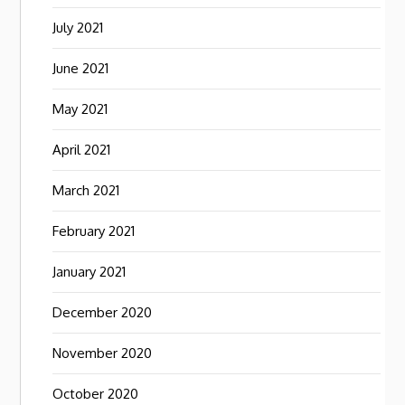
July 2021
June 2021
May 2021
April 2021
March 2021
February 2021
January 2021
December 2020
November 2020
October 2020