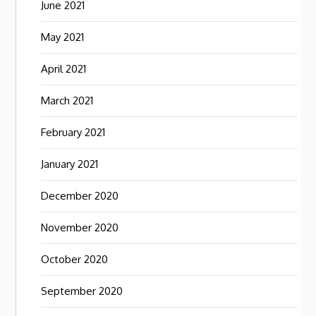
June 2021
May 2021
April 2021
March 2021
February 2021
January 2021
December 2020
November 2020
October 2020
September 2020