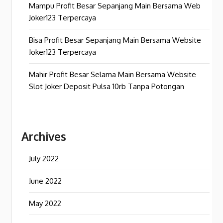
Mampu Profit Besar Sepanjang Main Bersama Web
Joker123 Terpercaya
Bisa Profit Besar Sepanjang Main Bersama Website
Joker123 Terpercaya
Mahir Profit Besar Selama Main Bersama Website
Slot Joker Deposit Pulsa 10rb Tanpa Potongan
Archives
July 2022
June 2022
May 2022