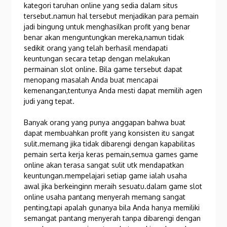
kategori taruhan online yang sedia dalam situs
tersebut.namun hal tersebut menjadikan para pemain
jadi bingung untuk menghasilkan profit yang benar
benar akan menguntungkan mereka,namun tidak
sedikit orang yang telah berhasil mendapati
keuntungan secara tetap dengan melakukan
permainan slot online. Bila game tersebut dapat
menopang masalah Anda buat mencapai
kemenangan,tentunya Anda mesti dapat memilih agen
judi yang tepat.
Banyak orang yang punya anggapan bahwa buat
dapat membuahkan profit yang konsisten itu sangat
sulit.memang jika tidak dibarengi dengan kapabilitas
pemain serta kerja keras pemain,semua games game
online akan terasa sangat sulit utk mendapatkan
keuntungan.mempelajari setiap game ialah usaha
awal jika berkeinginn meraih sesuatu.dalam game slot
online usaha pantang menyerah memang sangat
penting,tapi apalah gunanya bila Anda hanya memiliki
semangat pantang menyerah tanpa dibarengi dengan