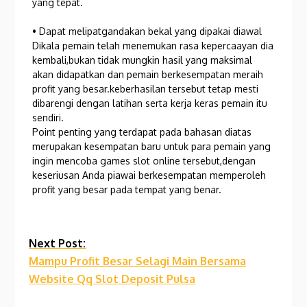
yang tepat.
• Dapat melipatgandakan bekal yang dipakai diawal
Dikala pemain telah menemukan rasa kepercaayan dia
kembali,bukan tidak mungkin hasil yang maksimal
akan didapatkan dan pemain berkesempatan meraih
profit yang besar.keberhasilan tersebut tetap mesti
dibarengi dengan latihan serta kerja keras pemain itu
sendiri.
Point penting yang terdapat pada bahasan diatas
merupakan kesempatan baru untuk para pemain yang
ingin mencoba games slot online tersebut,dengan
keseriusan Anda piawai berkesempatan memperoleh
profit yang besar pada tempat yang benar.
Continue
Next Post:
Mampu Profit Besar Selagi Main Bersama
Reading
Website Qq Slot Deposit Pulsa