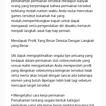
pemahaman permainan tersebut.meskipun banyak
orang yang berpendapat bahwa permainan tersebut
terbilang mudah.namun waktu Anda mulai mencoban
games tersebut bukanlah hal yang
mudah.memperhitungkan kapan untuk dapat
mengawali serta pengendalian diri diwaktu bertaruh
menjadi langkah awal tiap-tiap pemain.
Mendapati Profit Yang Besar Dimulai Dengan Langkah
yang Benar
Utk dapat mengoptimalkan segala tipe peluang yang
terdapat dalam permainan slot online,metode yang
sesuai mahir mengantarkan Anda memperoleh profit
yang diinginkan sebelumnya.keinginan tersebut tidak
serta merta akan terjadi dengan lancar.ada beberapa
elemen yang butuh dipelajari lebih baik lagi sebelum
mencapai target tersebut
• Mengetahui cara kerja permainan
Pemahaman tentang segala bentuk kategori
permainan yang ada benar benar penting,biasanya hal