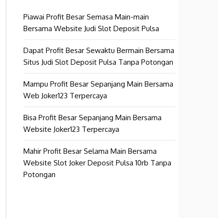
Piawai Profit Besar Semasa Main-main
Bersama Website Judi Slot Deposit Pulsa
Dapat Profit Besar Sewaktu Bermain Bersama
Situs Judi Slot Deposit Pulsa Tanpa Potongan
Mampu Profit Besar Sepanjang Main Bersama
Web Joker123 Terpercaya
Bisa Profit Besar Sepanjang Main Bersama
Website Joker123 Terpercaya
Mahir Profit Besar Selama Main Bersama
Website Slot Joker Deposit Pulsa 10rb Tanpa
Potongan