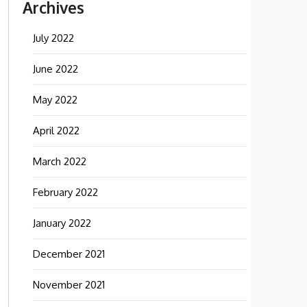
Archives
July 2022
June 2022
May 2022
April 2022
March 2022
February 2022
January 2022
December 2021
November 2021