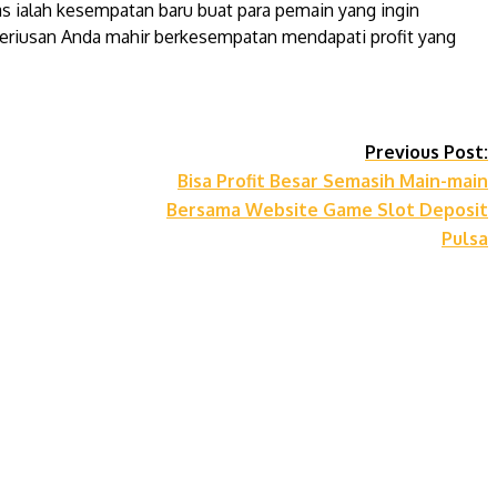
as ialah kesempatan baru buat para pemain yang ingin
seriusan Anda mahir berkesempatan mendapati profit yang
Previous Post:
Bisa Profit Besar Semasih Main-main
Bersama Website Game Slot Deposit
Pulsa