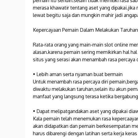
pemain itu sendiri.selain tidak memiliki rasa s
merasa khawatir tentang aset yang dipakai.jik
lewat begitu saja dan mungkin mahir jadi anga
Kepercayaan Pemain Dalam Melakukan Taruhan
Rata-rata orang yang main-main slot online memi
alasan.karena pemain sering memikirkan hal ha
situs yang serasi akan menambah rasa percaya d
• Lebih aman serta nyaman buat bermain
Untuk menambah rasa percaya diri pemain,ber
diwaktu melakukan taruhan,selain itu akun pema
manfaat yang langsung terasa ketika bergabung 
• Dapat melipatgandakan aset yang dipakai dia
Kala pemain telah menemukan rasa kepercaayan 
akan didapatkan dan pemain berkesempatan mem
harus dibarengi dengan latihan serta kerja keras