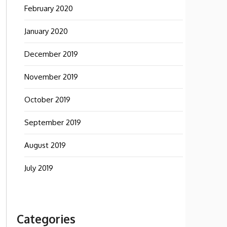
February 2020
January 2020
December 2019
November 2019
October 2019
September 2019
August 2019
July 2019
Categories