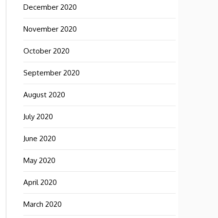
December 2020
November 2020
October 2020
September 2020
August 2020
July 2020
June 2020
May 2020
April 2020
March 2020