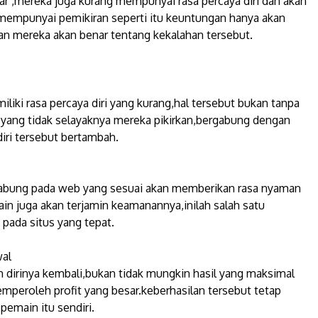
abar ,mereka juga kurang mempunyai rasa percaya diri dan akan
a mempunyai pemikiran seperti itu keuntungan hanya akan
pan mereka akan benar tentang kekalahan tersebut.
liki rasa percaya diri yang kurang,hal tersebut bukan tanpa
l yang tidak selayaknya mereka pikirkan,bergabung dengan
iri tersebut bertambah.
gabung pada web yang sesuai akan memberikan rasa nyaman
in juga akan terjamin keamanannya,inilah salah satu
pada situs yang tepat.
wal
dirinya kembali,bukan tidak mungkin hasil yang maksimal
peroleh profit yang besar.keberhasilan tersebut tetap
 pemain itu sendiri.