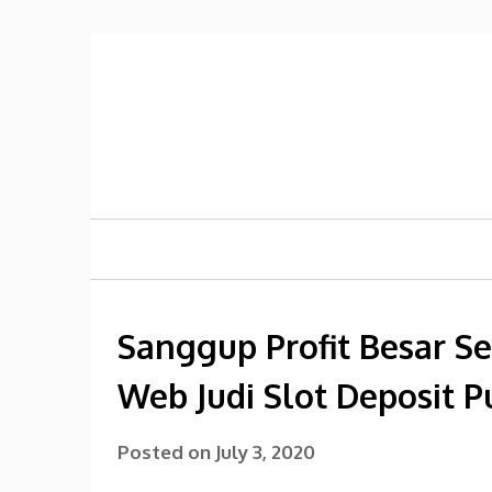
Skip
to
content
Sanggup Profit Besar 
Web Judi Slot Deposit 
Posted on
July 3, 2020