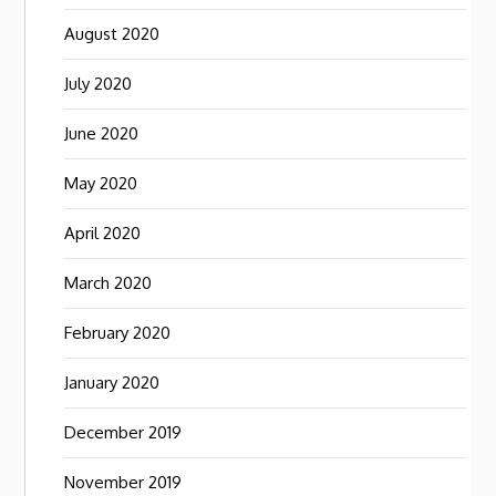
August 2020
July 2020
June 2020
May 2020
April 2020
March 2020
February 2020
January 2020
December 2019
November 2019