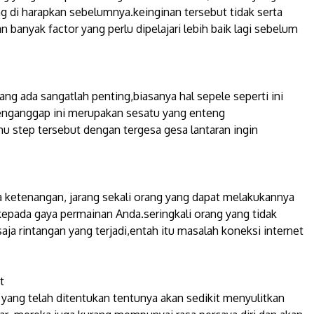
g di harapkan sebelumnya.keinginan tersebut tidak serta
 banyak factor yang perlu dipelajari lebih baik lagi sebelum
g ada sangatlah penting,biasanya hal sepele seperti ini
enganggap ini merupakan sesatu yang enteng
mu step tersebut dengan tergesa gesa lantaran ingin
 ketenangan, jarang sekali orang yang dapat melakukannya
kepada gaya permainan Anda.seringkali orang yang tidak
a rintangan yang terjadi,entah itu masalah koneksi internet
t
 yang telah ditentukan tentunya akan sedikit menyulitkan