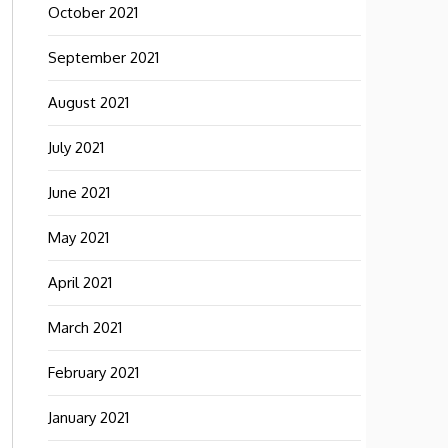
October 2021
September 2021
August 2021
July 2021
June 2021
May 2021
April 2021
March 2021
February 2021
January 2021