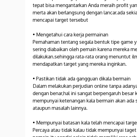
tepat bisa mengantarkan Anda meraih profit yan
merta akan berlangsung dengan lancar.ada sekian
mencapai target tersebut
• Mengetahui cara kerja permainan
Pemahaman tentang segala bentuk tipe game yan
sering diabaikan oleh pemain karena mereka m
dilakukan.sehingga rata-rata orang menuntut il
mendapatkan target yang mereka inginkan.
• Pastikan tidak ada gangguan dikala bermain
Dalam melakukan perjudian online tanpa adanya
dengan benar,hal ini sangat berpengaruh besar 
mempunyai ketenangan kala bermain akan ada saj
ataupun masalah lainnya.
• Mempunyai batasan kala telah mencapai targe
Percaya atau tidak kalau tidak mempunyai taget