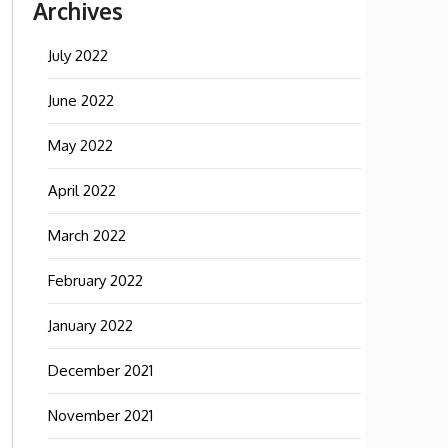
Archives
July 2022
June 2022
May 2022
April 2022
March 2022
February 2022
January 2022
December 2021
November 2021