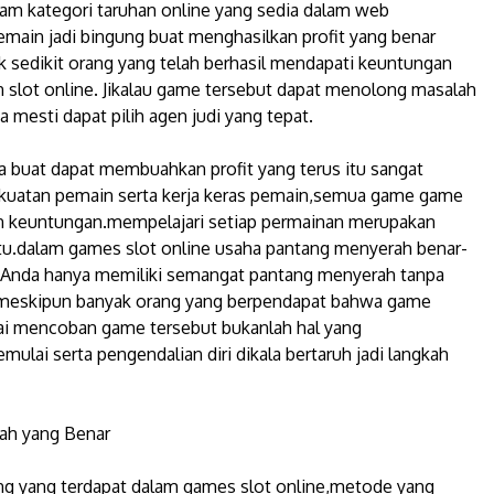
am kategori taruhan online yang sedia dalam web
emain jadi bingung buat menghasilkan profit yang benar
sedikit orang yang telah berhasil mendapati keuntungan
 slot online. Jikalau game tersebut dapat menolong masalah
esti dapat pilih agen judi yang tepat.
buat dapat membuahkan profit yang terus itu sangat
kekuatan pemain serta kerja keras pemain,semua game game
kan keuntungan.mempelajari setiap permainan merupakan
tu.dalam games slot online usaha pantang menyerah benar-
au Anda hanya memiliki semangat pantang menyerah tanpa
meskipun banyak orang yang berpendapat bahwa game
ai mencoban game tersebut bukanlah hal yang
ai serta pengendalian diri dikala bertaruh jadi langkah
kah yang Benar
ng yang terdapat dalam games slot online,metode yang