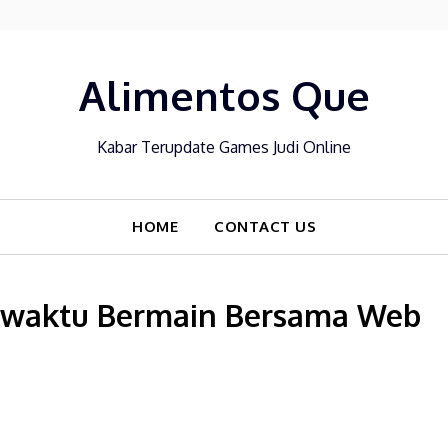
Alimentos Que
Kabar Terupdate Games Judi Online
HOME
CONTACT US
Sewaktu Bermain Bersama Web