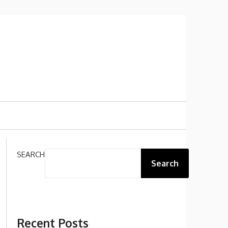
SEARCH
Search
Recent Posts