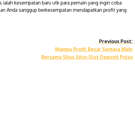
s ialah kesempatan baru utk para pemain yang ingin coba
usan Anda sanggup berkesempatan mendapatkan profit yang
Previous Post:
Mampu Profit Besar Semasa Main
Bersama Situs Situs Slot Deposit Pulsa