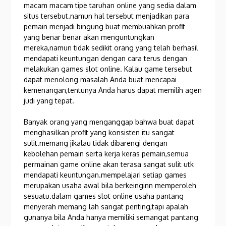
macam macam tipe taruhan online yang sedia dalam
situs tersebut.namun hal tersebut menjadikan para
pemain menjadi bingung buat membuahkan profit
yang benar benar akan menguntungkan
mereka,namun tidak sedikit orang yang telah berhasil
mendapati keuntungan dengan cara terus dengan
melakukan games slot online. Kalau game tersebut
dapat menolong masalah Anda buat mencapai
kemenangan,tentunya Anda harus dapat memilih agen
judi yang tepat.
Banyak orang yang menganggap bahwa buat dapat
menghasilkan profit yang konsisten itu sangat
sulit.memang jikalau tidak dibarengi dengan
kebolehan pemain serta kerja keras pemain,semua
permainan game online akan terasa sangat sulit utk
mendapati keuntungan.mempelajari setiap games
merupakan usaha awal bila berkeinginn memperoleh
sesuatu.dalam games slot online usaha pantang
menyerah memang lah sangat penting,tapi apalah
gunanya bila Anda hanya memiliki semangat pantang