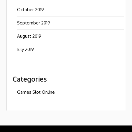
October 2019
September 2019
August 2019
July 2019
Categories
Games Slot Online