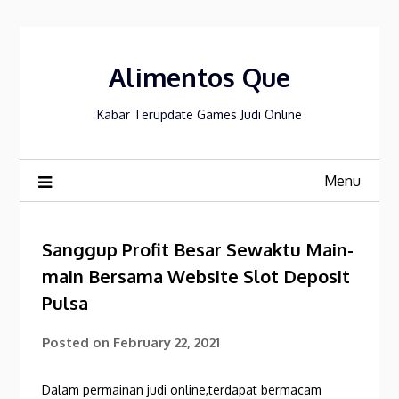
Skip
to
content
Alimentos Que
Kabar Terupdate Games Judi Online
Menu
Sanggup Profit Besar Sewaktu Main-
main Bersama Website Slot Deposit
Pulsa
Posted on
February 22, 2021
Dalam permainan judi online,terdapat bermacam