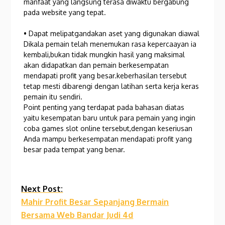
manfaat yang langsung terasa diwaktu bergabung
pada website yang tepat.
• Dapat melipatgandakan aset yang digunakan diawal
Dikala pemain telah menemukan rasa kepercaayan ia
kembali,bukan tidak mungkin hasil yang maksimal
akan didapatkan dan pemain berkesempatan
mendapati profit yang besar.keberhasilan tersebut
tetap mesti dibarengi dengan latihan serta kerja keras
pemain itu sendiri.
Point penting yang terdapat pada bahasan diatas
yaitu kesempatan baru untuk para pemain yang ingin
coba games slot online tersebut,dengan keseriusan
Anda mampu berkesempatan mendapati profit yang
besar pada tempat yang benar.
Continue
Next Post:
Mahir Profit Besar Sepanjang Bermain
Reading
Bersama Web Bandar Judi 4d