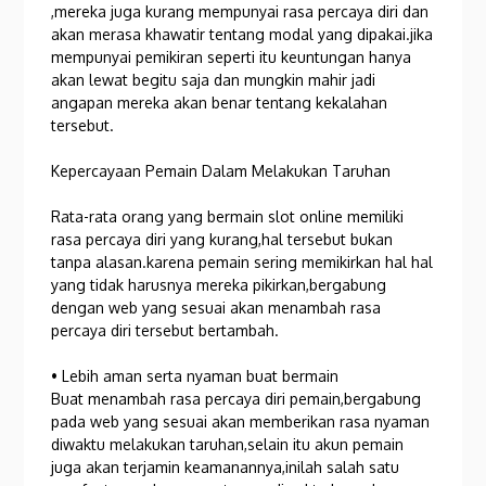
,mereka juga kurang mempunyai rasa percaya diri dan
akan merasa khawatir tentang modal yang dipakai.jika
mempunyai pemikiran seperti itu keuntungan hanya
akan lewat begitu saja dan mungkin mahir jadi
angapan mereka akan benar tentang kekalahan
tersebut.
Kepercayaan Pemain Dalam Melakukan Taruhan
Rata-rata orang yang bermain slot online memiliki
rasa percaya diri yang kurang,hal tersebut bukan
tanpa alasan.karena pemain sering memikirkan hal hal
yang tidak harusnya mereka pikirkan,bergabung
dengan web yang sesuai akan menambah rasa
percaya diri tersebut bertambah.
• Lebih aman serta nyaman buat bermain
Buat menambah rasa percaya diri pemain,bergabung
pada web yang sesuai akan memberikan rasa nyaman
diwaktu melakukan taruhan,selain itu akun pemain
juga akan terjamin keamanannya,inilah salah satu