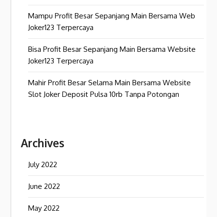
Mampu Profit Besar Sepanjang Main Bersama Web
Joker123 Terpercaya
Bisa Profit Besar Sepanjang Main Bersama Website
Joker123 Terpercaya
Mahir Profit Besar Selama Main Bersama Website
Slot Joker Deposit Pulsa 10rb Tanpa Potongan
Archives
July 2022
June 2022
May 2022