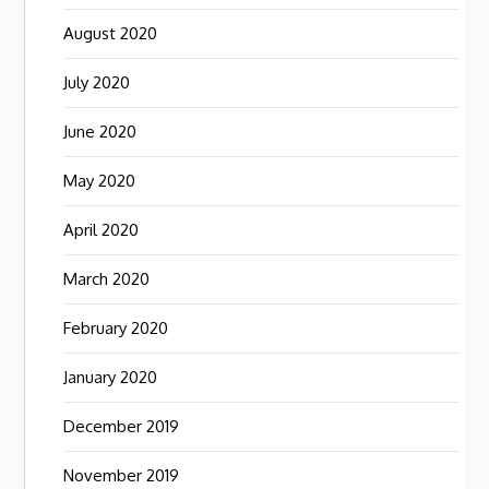
August 2020
July 2020
June 2020
May 2020
April 2020
March 2020
February 2020
January 2020
December 2019
November 2019