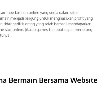
m tipe taruhan online yang sedia dalam situs
emain menjadi bingung untuk menghasilkan profit yang
tidak sedikit orang yang telah berhasil mendapatkan
e slot online. Jikalau games tersebut dapat menolong
ntunya…
ama Bermain Bersama Website