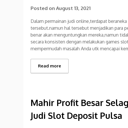
Posted on
August 13, 2021
Dalam permainan judi online,terdapat beraneka
tersebut.namun hal tersebut menjadikan para 
benar akan menguntungkan mereka,namun tidak 
secara konsisten dengan melakukan games slot
mempermudah masalah Anda utk mencapai ke
Read more
Mahir Profit Besar Sel
Judi Slot Deposit Pulsa