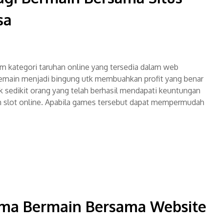
sa
m kategori taruhan online yang tersedia dalam web
pemain menjadi bingung utk membuahkan profit yang benar
sedikit orang yang telah berhasil mendapati keuntungan
 slot online. Apabila games tersebut dapat mempermudah
lama Bermain Bersama Website