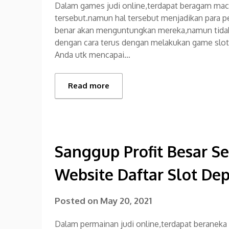
Dalam games judi online,terdapat beragam maca
tersebut.namun hal tersebut menjadikan para p
benar akan menguntungkan mereka,namun tidak 
dengan cara terus dengan melakukan game slot
Anda utk mencapai…
Read more
Sanggup Profit Besar 
Website Daftar Slot Dep
Posted on
May 20, 2021
Dalam permainan judi online,terdapat beraneka