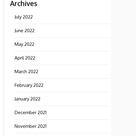
Archives
July 2022
June 2022
May 2022
April 2022
March 2022
February 2022
January 2022
December 2021
November 2021