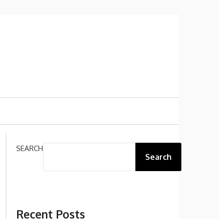
SEARCH
Search
Recent Posts