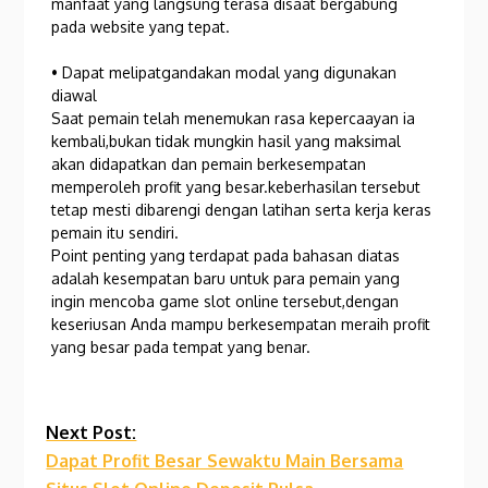
manfaat yang langsung terasa disaat bergabung
pada website yang tepat.
• Dapat melipatgandakan modal yang digunakan
diawal
Saat pemain telah menemukan rasa kepercaayan ia
kembali,bukan tidak mungkin hasil yang maksimal
akan didapatkan dan pemain berkesempatan
memperoleh profit yang besar.keberhasilan tersebut
tetap mesti dibarengi dengan latihan serta kerja keras
pemain itu sendiri.
Point penting yang terdapat pada bahasan diatas
adalah kesempatan baru untuk para pemain yang
ingin mencoba game slot online tersebut,dengan
keseriusan Anda mampu berkesempatan meraih profit
yang besar pada tempat yang benar.
Continue
Next Post:
Dapat Profit Besar Sewaktu Main Bersama
Reading