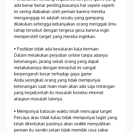
ada benar benar penting,biasanya hal sepele seperti
ini sering diabaikan oleh pemain karena mereka
menganggap ini adalah sesatu yang gampang
dilakukan.sehingga kebanyakan orang menggali ilmu
tahap tersebut dengan tergesa gesa karena ingin
memperoleh target yang mereka inginkan.
• Pastikan tidak ada kesukaran kala bermain
Dalam melakukan perjudian online tanpa adanya
ketenangan, jarang sekali orang yang dapat
melakukannya dengan benar,hal ini sangat
berpengaruh besar terhadap gaya game
Anda.seringkali orang yang tidak mempunyai
ketenangan saat main-main akan ada saja rintangan
yang terjadi,entah itu masalah koneksi internet
ataupun masalah lainnya.
• Mempunyai batasan waktu telah mencapai target
Percaya atau tidak kalau tidak mempunyai taget yang
telah ditentukan pastinya akan sedikit menyulitkan
pemain itu sendiri.selain tidak memiliki rasa sabar