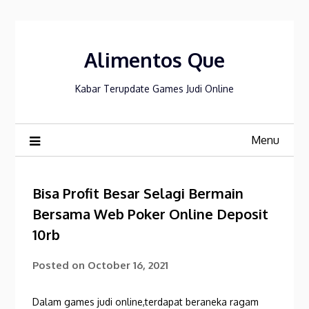
Skip
to
content
Alimentos Que
Kabar Terupdate Games Judi Online
Menu
Bisa Profit Besar Selagi Bermain
Bersama Web Poker Online Deposit
10rb
Posted on
October 16, 2021
Dalam games judi online,terdapat beraneka ragam