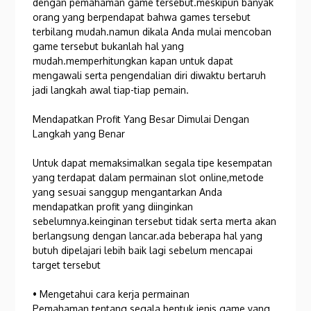
dengan pemahaman game tersebut.meskipun banyak
orang yang berpendapat bahwa games tersebut
terbilang mudah.namun dikala Anda mulai mencoban
game tersebut bukanlah hal yang
mudah.memperhitungkan kapan untuk dapat
mengawali serta pengendalian diri diwaktu bertaruh
jadi langkah awal tiap-tiap pemain.
Mendapatkan Profit Yang Besar Dimulai Dengan
Langkah yang Benar
Untuk dapat memaksimalkan segala tipe kesempatan
yang terdapat dalam permainan slot online,metode
yang sesuai sanggup mengantarkan Anda
mendapatkan profit yang diinginkan
sebelumnya.keinginan tersebut tidak serta merta akan
berlangsung dengan lancar.ada beberapa hal yang
butuh dipelajari lebih baik lagi sebelum mencapai
target tersebut
• Mengetahui cara kerja permainan
Pemahaman tentang segala bentuk jenis game yang