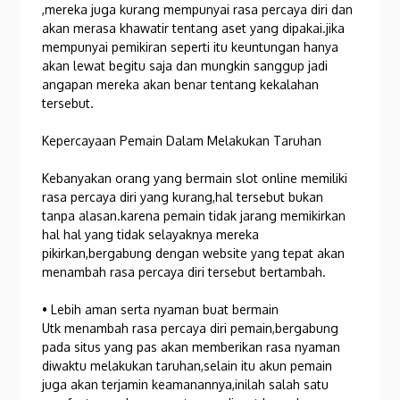
,mereka juga kurang mempunyai rasa percaya diri dan
akan merasa khawatir tentang aset yang dipakai.jika
mempunyai pemikiran seperti itu keuntungan hanya
akan lewat begitu saja dan mungkin sanggup jadi
angapan mereka akan benar tentang kekalahan
tersebut.
Kepercayaan Pemain Dalam Melakukan Taruhan
Kebanyakan orang yang bermain slot online memiliki
rasa percaya diri yang kurang,hal tersebut bukan
tanpa alasan.karena pemain tidak jarang memikirkan
hal hal yang tidak selayaknya mereka
pikirkan,bergabung dengan website yang tepat akan
menambah rasa percaya diri tersebut bertambah.
• Lebih aman serta nyaman buat bermain
Utk menambah rasa percaya diri pemain,bergabung
pada situs yang pas akan memberikan rasa nyaman
diwaktu melakukan taruhan,selain itu akun pemain
juga akan terjamin keamanannya,inilah salah satu