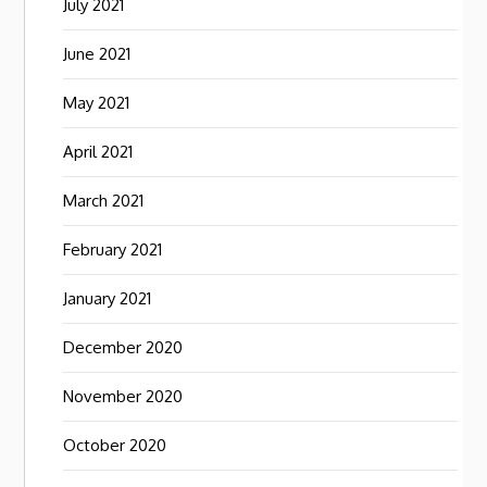
July 2021
June 2021
May 2021
April 2021
March 2021
February 2021
January 2021
December 2020
November 2020
October 2020