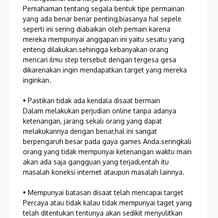
Pemahaman tentang segala bentuk tipe permainan
yang ada benar benar penting,biasanya hal sepele
seperti ini sering diabaikan oleh pemain karena
mereka mempunyai anggapan ini yaitu sesatu yang
enteng dilakukan.sehingga kebanyakan orang
mencari ilmu step tersebut dengan tergesa gesa
dikarenakan ingin mendapatkan target yang mereka
inginkan.
• Pastikan tidak ada kendala disaat bermain
Dalam melakukan perjudian online tanpa adanya
ketenangan, jarang sekali orang yang dapat
melakukannya dengan benar,hal ini sangat
berpengaruh besar pada gaya games Anda.seringkali
orang yang tidak mempunyai ketenangan waktu main
akan ada saja gangguan yang terjadi,entah itu
masalah koneksi internet ataupun masalah lainnya.
• Mempunyai batasan disaat telah mencapai target
Percaya atau tidak kalau tidak mempunyai taget yang
telah ditentukan tentunya akan sedikit menyulitkan