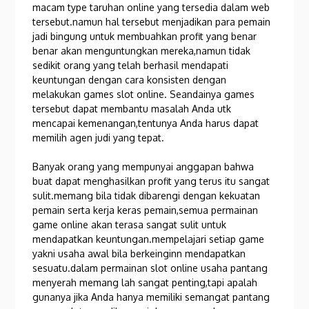
macam type taruhan online yang tersedia dalam web
tersebut.namun hal tersebut menjadikan para pemain
jadi bingung untuk membuahkan profit yang benar
benar akan menguntungkan mereka,namun tidak
sedikit orang yang telah berhasil mendapati
keuntungan dengan cara konsisten dengan
melakukan games slot online. Seandainya games
tersebut dapat membantu masalah Anda utk
mencapai kemenangan,tentunya Anda harus dapat
memilih agen judi yang tepat.
Banyak orang yang mempunyai anggapan bahwa
buat dapat menghasilkan profit yang terus itu sangat
sulit.memang bila tidak dibarengi dengan kekuatan
pemain serta kerja keras pemain,semua permainan
game online akan terasa sangat sulit untuk
mendapatkan keuntungan.mempelajari setiap game
yakni usaha awal bila berkeinginn mendapatkan
sesuatu.dalam permainan slot online usaha pantang
menyerah memang lah sangat penting,tapi apalah
gunanya jika Anda hanya memiliki semangat pantang