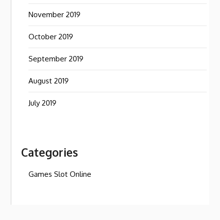
November 2019
October 2019
September 2019
August 2019
July 2019
Categories
Games Slot Online