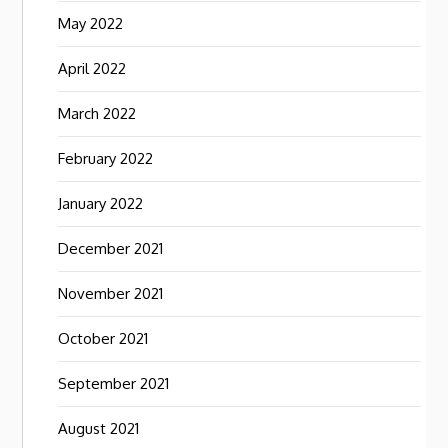
May 2022
April 2022
March 2022
February 2022
January 2022
December 2021
November 2021
October 2021
September 2021
August 2021