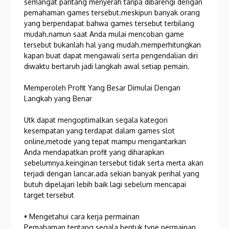
semangat pantang menyerah tanpa dibarengi dengan
pemahaman games tersebut.meskipun banyak orang
yang berpendapat bahwa games tersebut terbilang
mudah.namun saat Anda mulai mencoban game
tersebut bukanlah hal yang mudah.memperhitungkan
kapan buat dapat mengawali serta pengendalian diri
diwaktu bertaruh jadi langkah awal setiap pemain.
Memperoleh Profit Yang Besar Dimulai Dengan
Langkah yang Benar
Utk dapat mengoptimalkan segala kategori
kesempatan yang terdapat dalam games slot
online,metode yang tepat mampu mengantarkan
Anda mendapatkan profit yang diharapkan
sebelumnya.keinginan tersebut tidak serta merta akan
terjadi dengan lancar.ada sekian banyak perihal yang
butuh dipelajari lebih baik lagi sebelum mencapai
target tersebut
• Mengetahui cara kerja permainan
Pemahaman tentang segala bentuk type permainan