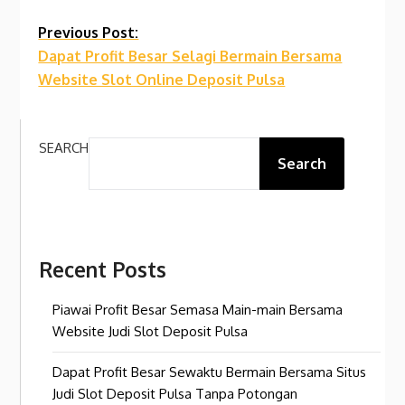
Previous Post:
Dapat Profit Besar Selagi Bermain Bersama
Website Slot Online Deposit Pulsa
SEARCH
Search
Recent Posts
Piawai Profit Besar Semasa Main-main Bersama
Website Judi Slot Deposit Pulsa
Dapat Profit Besar Sewaktu Bermain Bersama Situs
Judi Slot Deposit Pulsa Tanpa Potongan