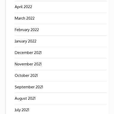
April 2022
March 2022
February 2022
January 2022
December 2021
November 2021
October 2021
September 2021
August 2021
July 2021