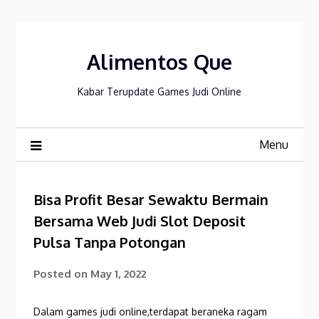
Skip
to
content
Alimentos Que
Kabar Terupdate Games Judi Online
Menu
Bisa Profit Besar Sewaktu Bermain
Bersama Web Judi Slot Deposit
Pulsa Tanpa Potongan
Posted on
May 1, 2022
Dalam games judi online,terdapat beraneka ragam