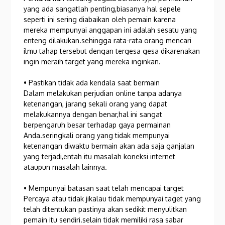
yang ada sangatlah penting,biasanya hal sepele
seperti ini sering diabaikan oleh pemain karena
mereka mempunyai anggapan ini adalah sesatu yang
enteng dilakukan.sehingga rata-rata orang mencari
ilmu tahap tersebut dengan tergesa gesa dikarenakan
ingin meraih target yang mereka inginkan.
• Pastikan tidak ada kendala saat bermain
Dalam melakukan perjudian online tanpa adanya
ketenangan, jarang sekali orang yang dapat
melakukannya dengan benar,hal ini sangat
berpengaruh besar terhadap gaya permainan
Anda.seringkali orang yang tidak mempunyai
ketenangan diwaktu bermain akan ada saja ganjalan
yang terjadi,entah itu masalah koneksi internet
ataupun masalah lainnya.
• Mempunyai batasan saat telah mencapai target
Percaya atau tidak jikalau tidak mempunyai taget yang
telah ditentukan pastinya akan sedikit menyulitkan
pemain itu sendiri.selain tidak memiliki rasa sabar